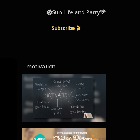
☀️Sun Life and Party🌴
Subscribe 🎬
motivation