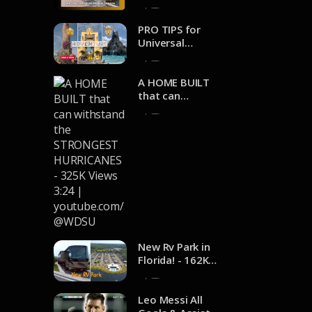
youtube.com/@
Riverwalk
4 de noviembre de 2024
adventuresofje
Tampa - 4.2K
nnaanddale
views 2:35 |
PRO TIPS for
youtube.com/@
Universal
FunTampa
Orlando Resort
2 de noviembre de 2024
- 111K Views
24:33 |
A HOME BUILT
youtube.com/@
that can
TheFrugalBrit
withstand the
1 de noviembre de 2024
STRONGEST
HURRICANES -
325K Views 3:24
|
youtube.com/@
WDSU
New Rv Park in
Florida! - 162K
Views 6:11 |
1 de noviembre de 2024
youtube.com/@
TollesonLife
Leo Messi All