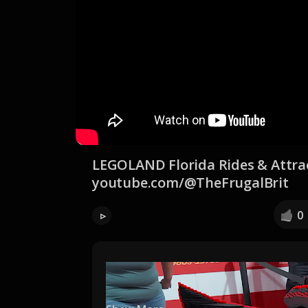
LEGOLAND Florida Rides & Attrac
youtube.com/@TheFrugalBrit
0
▹