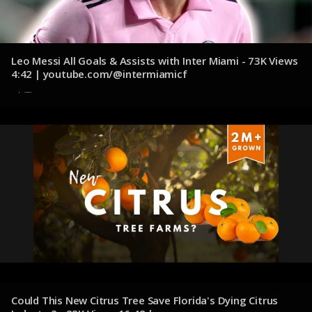
Leo Messi All Goals & Assists with Inter Miami - 73K Views
4:42 | youtube.com/@intermiamicf
31 de octubre de 2024
Could This New Citrus Tree Save Florida's Dying Citrus