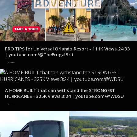
PRO TIPS for Universal Orlando Resort - 111K Views 24:33
| youtube.com/@TheFrugalBrit
2 de noviembre de 2024
A HOME BUILT that can withstand the STRONGEST
HURRICANES - 325K Views 3:24 | youtube.com/@WDSU
1 de noviembre de 2024