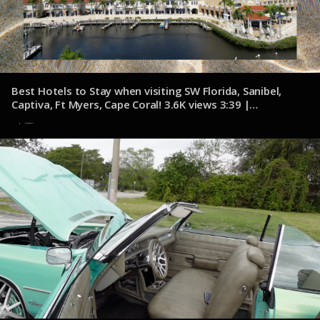
Best Hotels to Stay when visiting SW Florida, Sanibel,
Captiva, Ft Myers, Cape Coral! 3.6K views 3:39 |
youtube.com/@McMurrayandMembers
6 de noviembre de 2024