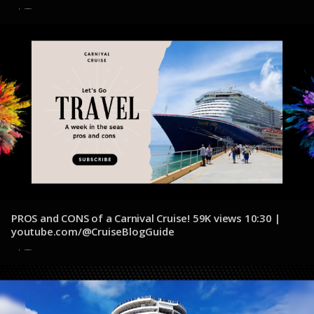
7 de diciembre de 2024
PROS and CONS of a Carnival Cruise! 59K views 10:30 |
youtube.com/@CruiseBlogGuide
5 de diciembre de 2024