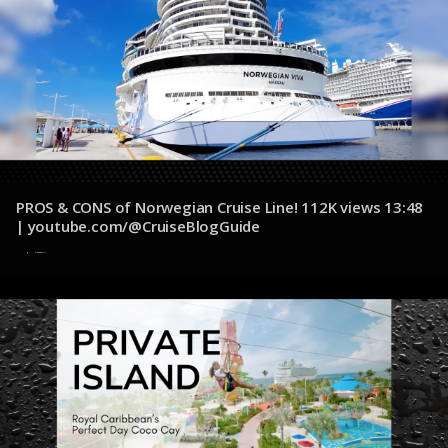
PROS & CONS of Norwegian Cruise Line! 112K views 13:48
| youtube.com/@CruiseBlogGuide
4 de diciembre de 2024