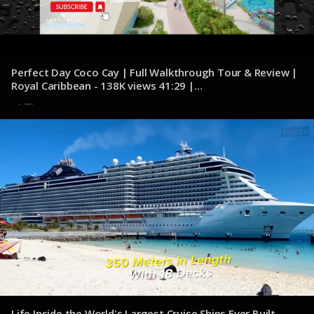
Perfect Day Coco Cay | Full Walkthrough Tour & Review |
Royal Caribbean - 138K views 41:29 |
youtube.com/@HarrTravel
20 de noviembre de 2024
Life Inside the World's Largest Cruise Ships Ever Built -