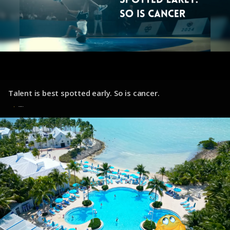
Talent is best spotted early. So is cancer.
10 de diciembre de 2024