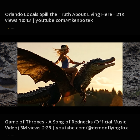
Orlando Locals Spill the Truth About Living Here - 21K
views 10:43 | youtube.com/@kenpozek
12 de diciembre de 2024
Game of Thrones - A Song of Rednecks (Official Music
Video) 3M views 2:25 | youtube.com/@demonflyingfox
11 de diciembre de 2024