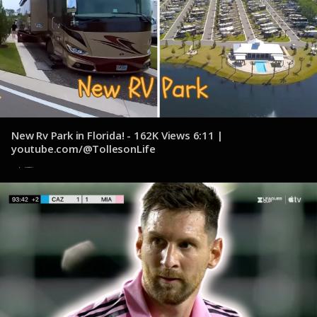
New Rv Park in Florida! - 162K Views 6:11 |
youtube.com/@TollesonLife
1 de noviembre de 2024