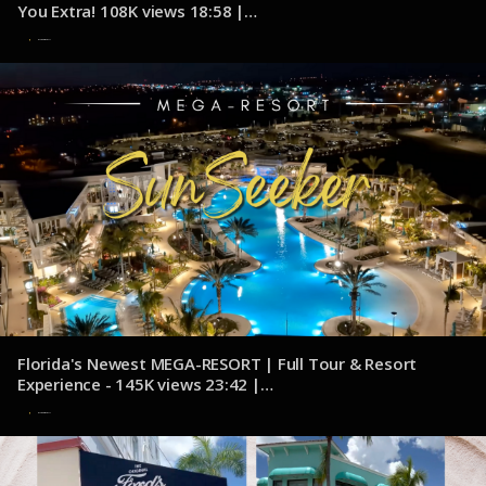
You Extra! 108K views 18:58 |
youtube.com/@Eatsleepcruise1
7 de noviembre de 2024
Florida's Newest MEGA-RESORT | Full Tour & Resort
Experience - 145K views 23:42 |
youtube.com/@Explorcation
7 de noviembre de 2024