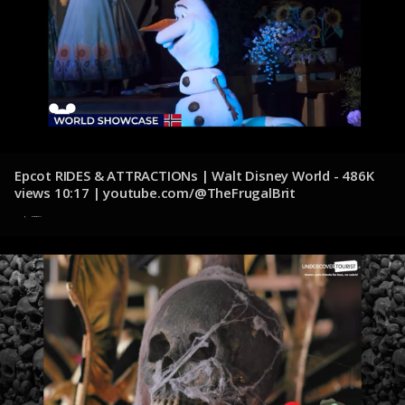
Epcot RIDES & ATTRACTIONs | Walt Disney World - 486K
views 10:17 | youtube.com/@TheFrugalBrit
8 de diciembre de 2024