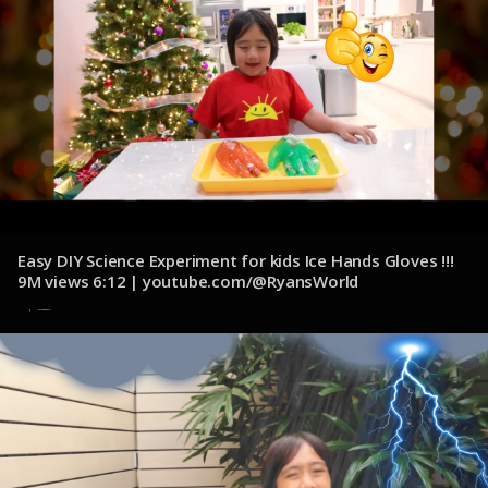
Easy DIY Science Experiment for kids Ice Hands Gloves !!!
9M views 6:12 | youtube.com/@RyansWorld
8 de noviembre de 2024