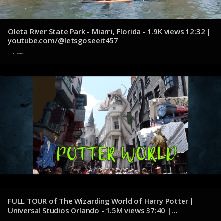
Oleta River State Park - Miami, Florida - 1.9K views 12:32 |
youtube.com/@letsgoseeit457
8 de noviembre de 2024
FULL TOUR of The Wizarding World of Harry Potter |
Universal Studios Orlando - 1.5M views 37:40 |
youtube.com/@ThePotterCollector