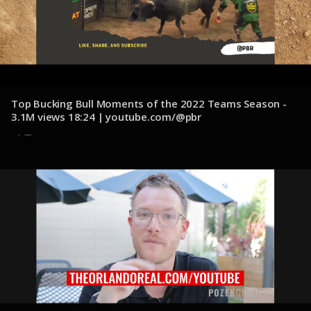
Top Bucking Bull Moments of the 2022 Teams Season -
3.1M views 18:24 | youtube.com/@pbr
12 de diciembre de 2024