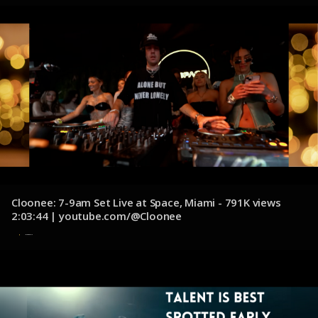
Cloonee: 7-9am Set Live at Space, Miami - 791K views
2:03:44 | youtube.com/@Cloonee
10 de diciembre de 2024