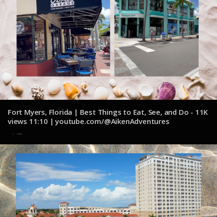
Fort Myers, Florida | Best Things to Eat, See, and Do - 11K
views 11:10 | youtube.com/@AikenAdventures
6 de noviembre de 2024