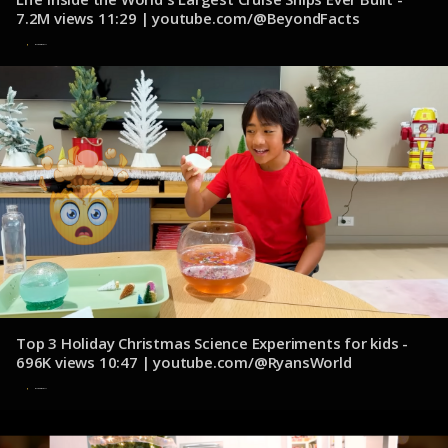
7.2M views 11:29 | youtube.com/@BeyondFacts
8 de noviembre de 2024
Top 3 Holiday Christmas Science Experiments for kids -
696K views 10:47 | youtube.com/@RyansWorld
8 de noviembre de 2024