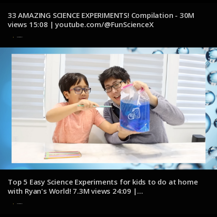
33 AMAZING SCIENCE EXPERIMENTS! Compilation - 30M
views 15:08 | youtube.com/@FunScienceX
8 de noviembre de 2024
Top 5 Easy Science Experiments for kids to do at home
with Ryan's World! 7.3M views 24:09 |
youtube.com/@RyansWorld
8 de noviembre de 2024