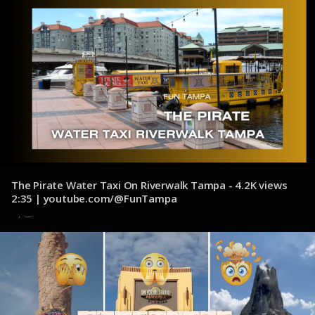
The Pirate Water Taxi On Riverwalk Tampa - 4.2K views
2:35 | youtube.com/@FunTampa
4 de noviembre de 2024