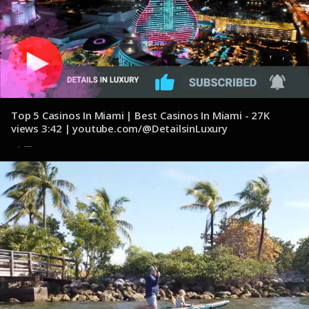
Top 5 Casinos In Miami | Best Casinos In Miami - 27K
views 3:42 | youtube.com/@DetailsinLuxury
8 de noviembre de 2024