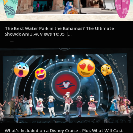
The Best Water Park in the Bahamas? The Ultimate
Showdown! 3.4K views 16:05 |
youtube.com/@JacksonJetsetting
7 de noviembre de 2024
What's Included on a Disney Cruise - Plus What Will Cost