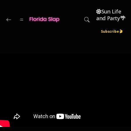
Skip to main content
☀️Sun Life
and Party🌴
Subscribe 🎬