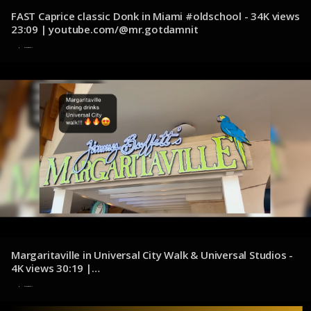
FAST Caprice classic Donk in Miami #oldschool - 34K views
23:09 | youtube.com/@mr.gotdamnit
6 de noviembre de 2024
Margaritaville in Universal City Walk & Universal Studios -
4K views 30:19 |
youtube.com/@adventuresofjennaanddale
4 de noviembre de 2024