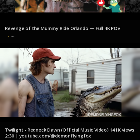
Revenge of the Mummy Ride Orlando — Full 4K POV
8 de diciembre de 2024
Twilight - Redneck Dawn (Official Music Video) 141K views
2:30 | youtube.com/@demonflyingfox