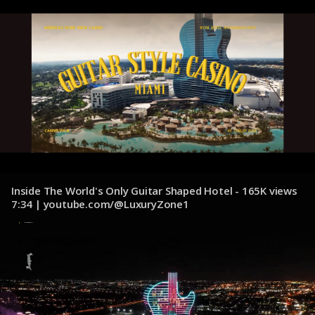
Inside The World's Only Guitar Shaped Hotel - 165K views
7:34 | youtube.com/@LuxuryZone1
8 de noviembre de 2024