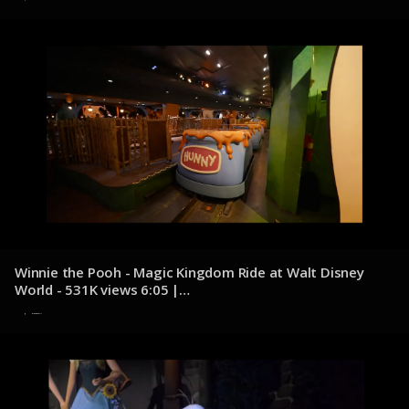
Winnie the Pooh - Magic Kingdom Ride at Walt Disney
World - 531K views 6:05 |
youtube.com/@DocumentDisney
8 de diciembre de 2024