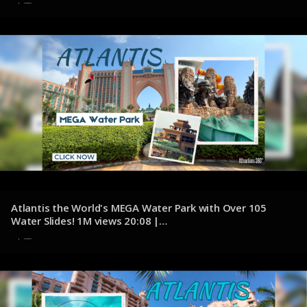
7 de noviembre de 2024
Atlantis the World's MEGA Water Park with Over 105
Water Slides! 1M views 20:08 |
youtube.com/@Attractions360
7 de noviembre de 2024