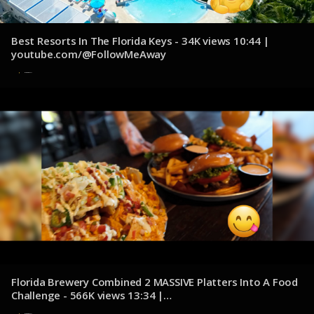
Best Resorts In The Florida Keys - 34K views 10:44 |
youtube.com/@FollowMeAway
8 de diciembre de 2024
Florida Brewery Combined 2 MASSIVE Platters Into A Food
Challenge - 566K views 13:34 |
youtube.com/@KatinaEatsKilos
8 de diciembre de 2024