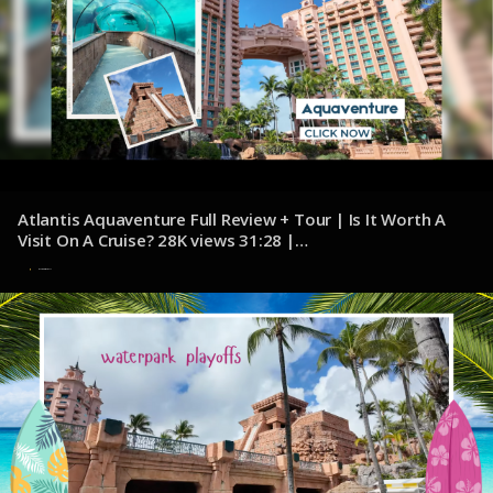
Atlantis Aquaventure Full Review + Tour | Is It Worth A
Visit On A Cruise? 28K views 31:28 |
youtube.com/@JacksonJetsetting
7 de noviembre de 2024