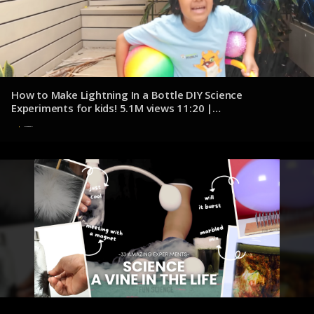
How to Make Lightning In a Bottle DIY Science
Experiments for kids! 5.1M views 11:20 |
youtube.com/@RyansWorld
8 de noviembre de 2024