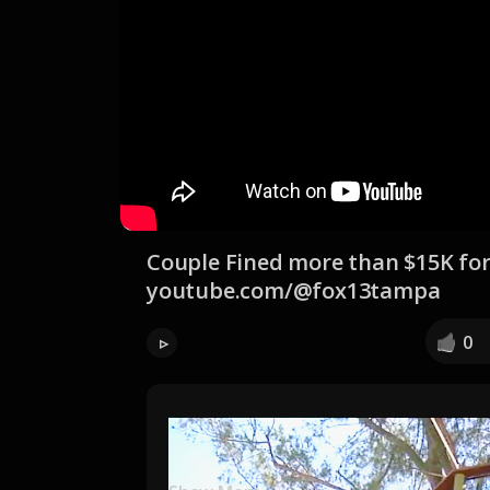
Couple Fined more than $15K for 
youtube.com/@fox13tampa
0
▹