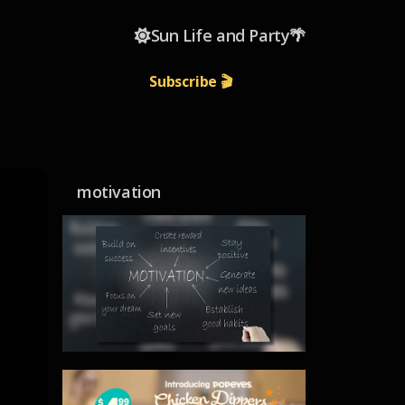
☀️Sun Life and Party🌴
Subscribe 🎬
motivation