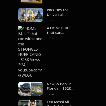
youtube.com/@
Riverwalk
4 de noviembre de 2024
adventuresofje
Tampa - 4.2K
nnaanddale
views 2:35 |
PRO TIPS for
youtube.com/@
Universal
FunTampa
Orlando Resort
2 de noviembre de 2024
- 111K Views
24:33 |
A HOME BUILT
youtube.com/@
that can
TheFrugalBrit
withstand the
1 de noviembre de 2024
STRONGEST
HURRICANES -
325K Views 3:24
|
youtube.com/@
WDSU
New Rv Park in
Florida! - 162K
Views 6:11 |
1 de noviembre de 2024
youtube.com/@
TollesonLife
Leo Messi All