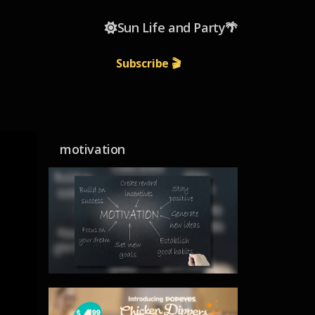
☀️Sun Life and Party🌴
Subscribe 🎬
motivation