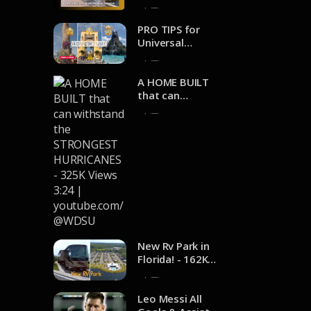
youtube.com/@
Riverwalk
4 de noviembre de 2024
adventuresofje
Tampa - 4.2K
nnaanddale
views 2:35 |
PRO TIPS for
youtube.com/@
Universal
FunTampa
Orlando Resort
2 de noviembre de 2024
- 111K Views
24:33 |
A HOME BUILT
youtube.com/@
that can
TheFrugalBrit
withstand the
1 de noviembre de 2024
STRONGEST
HURRICANES -
325K Views 3:24
|
youtube.com/@
WDSU
New Rv Park in
Florida! - 162K
Views 6:11 |
1 de noviembre de 2024
youtube.com/@
TollesonLife
Leo Messi All