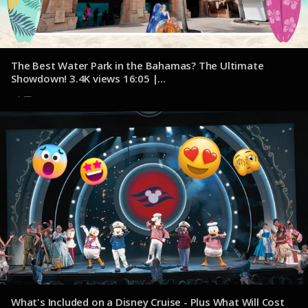
The Best Water Park in the Bahamas? The Ultimate
Showdown! 3.4K views 16:05 |
youtube.com/@JacksonJetsetting
7 de noviembre de 2024
What's Included on a Disney Cruise - Plus What Will Cost