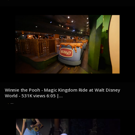
Winnie the Pooh - Magic Kingdom Ride at Walt Disney
World - 531K views 6:05 |
youtube.com/@DocumentDisney
8 de diciembre de 2024