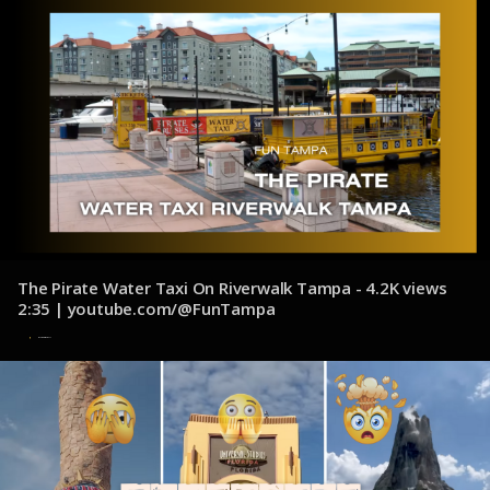
The Pirate Water Taxi On Riverwalk Tampa - 4.2K views
2:35 | youtube.com/@FunTampa
4 de noviembre de 2024