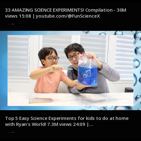
33 AMAZING SCIENCE EXPERIMENTS! Compilation - 30M
views 15:08 | youtube.com/@FunScienceX
8 de noviembre de 2024
Top 5 Easy Science Experiments for kids to do at home
with Ryan's World! 7.3M views 24:09 |
youtube.com/@RyansWorld
8 de noviembre de 2024