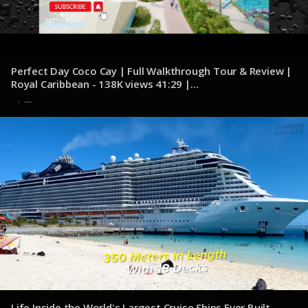
Perfect Day Coco Cay | Full Walkthrough Tour & Review |
Royal Caribbean - 138K views 41:29 |
youtube.com/@HarrTravel
20 de noviembre de 2024
Life Inside the World's Largest Cruise Ships Ever Built -