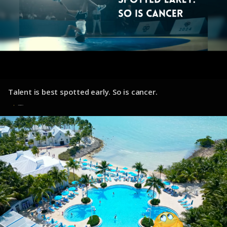
Talent is best spotted early. So is cancer.
10 de diciembre de 2024