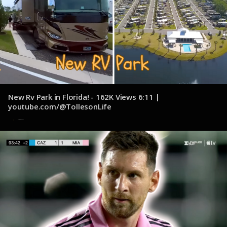
New Rv Park in Florida! - 162K Views 6:11 |
youtube.com/@TollesonLife
1 de noviembre de 2024