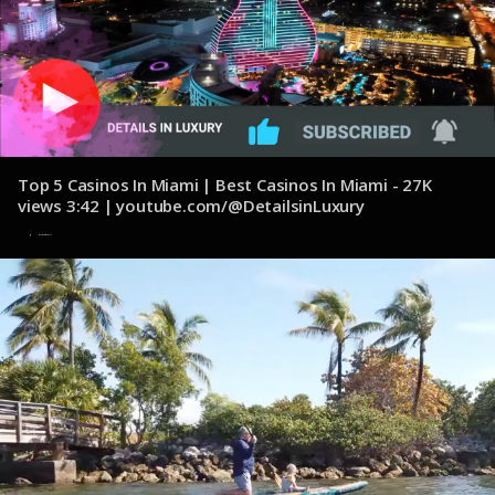
Top 5 Casinos In Miami | Best Casinos In Miami - 27K
views 3:42 | youtube.com/@DetailsinLuxury
8 de noviembre de 2024