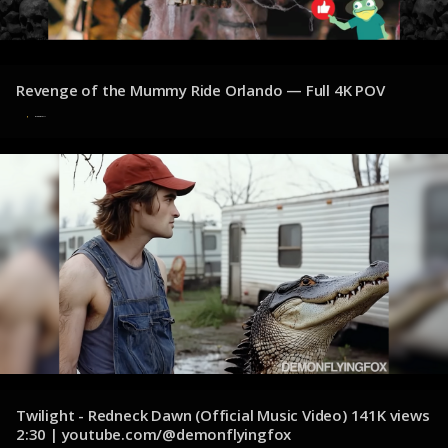
Revenge of the Mummy Ride Orlando — Full 4K POV
8 de diciembre de 2024
Twilight - Redneck Dawn (Official Music Video) 141K views
2:30 | youtube.com/@demonflyingfox