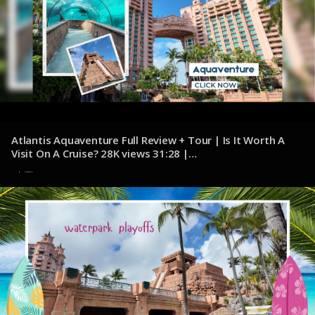
Atlantis Aquaventure Full Review + Tour | Is It Worth A
Visit On A Cruise? 28K views 31:28 |
youtube.com/@JacksonJetsetting
7 de noviembre de 2024