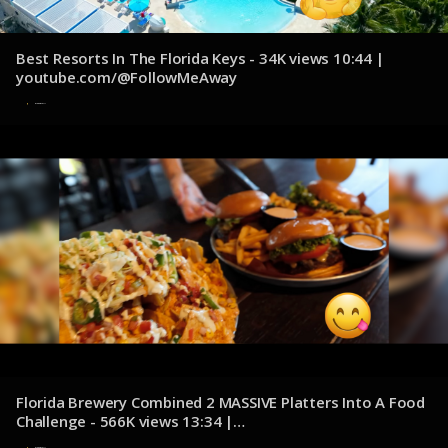
Best Resorts In The Florida Keys - 34K views 10:44 |
youtube.com/@FollowMeAway
8 de diciembre de 2024
Florida Brewery Combined 2 MASSIVE Platters Into A Food
Challenge - 566K views 13:34 |
youtube.com/@KatinaEatsKilos
8 de diciembre de 2024