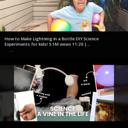
How to Make Lightning In a Bottle DIY Science
Experiments for kids! 5.1M views 11:20 |
youtube.com/@RyansWorld
8 de noviembre de 2024