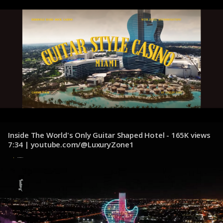
Inside The World's Only Guitar Shaped Hotel - 165K views
7:34 | youtube.com/@LuxuryZone1
8 de noviembre de 2024