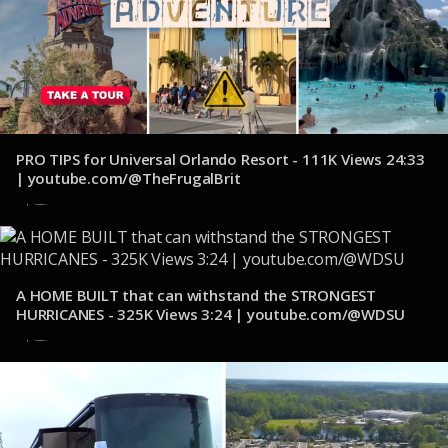
PRO TIPS for Universal Orlando Resort - 111K Views 24:33
| youtube.com/@TheFrugalBrit
2 de noviembre de 2024
A HOME BUILT that can withstand the STRONGEST
HURRICANES - 325K Views 3:24 | youtube.com/@WDSU
1 de noviembre de 2024