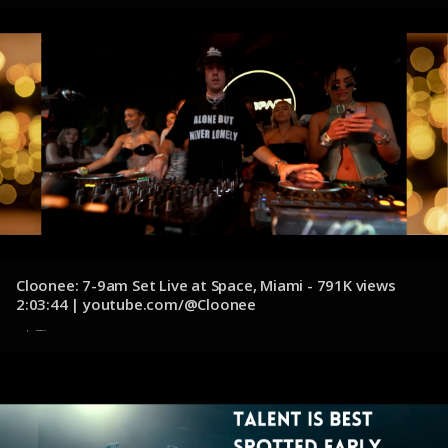
Cloonee: 7-9am Set Live at Space, Miami - 791K views
2:03:44 | youtube.com/@Cloonee
10 de diciembre de 2024