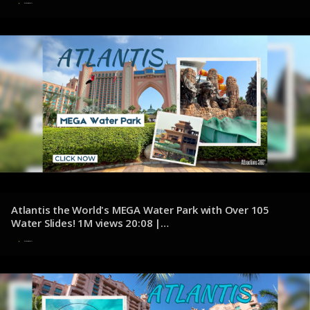
7 de noviembre de 2024
Atlantis the World's MEGA Water Park with Over 105
Water Slides! 1M views 20:08 |
youtube.com/@Attractions360
7 de noviembre de 2024