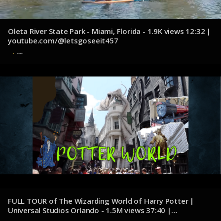
Oleta River State Park - Miami, Florida - 1.9K views 12:32 |
youtube.com/@letsgoseeit457
8 de noviembre de 2024
FULL TOUR of The Wizarding World of Harry Potter |
Universal Studios Orlando - 1.5M views 37:40 |
youtube.com/@ThePotterCollector