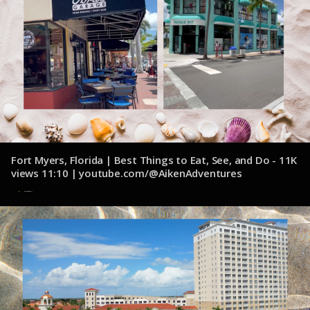
Fort Myers, Florida | Best Things to Eat, See, and Do - 11K
views 11:10 | youtube.com/@AikenAdventures
6 de noviembre de 2024