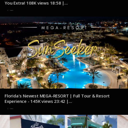
You Extra! 108K views 18:58 |
youtube.com/@Eatsleepcruise1
7 de noviembre de 2024
Florida's Newest MEGA-RESORT | Full Tour & Resort
Experience - 145K views 23:42 |
youtube.com/@Explorcation
7 de noviembre de 2024