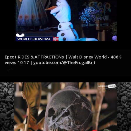
Epcot RIDES & ATTRACTIONs | Walt Disney World - 486K
views 10:17 | youtube.com/@TheFrugalBrit
8 de diciembre de 2024