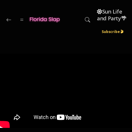
Skip to main content
☀️Sun Life
and Party🌴
Subscribe 🎬