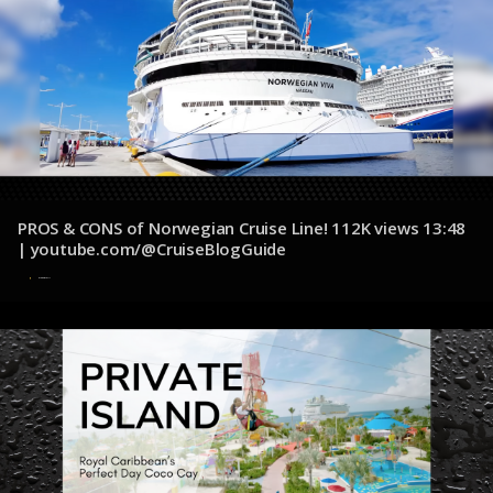
PROS & CONS of Norwegian Cruise Line! 112K views 13:48
| youtube.com/@CruiseBlogGuide
4 de diciembre de 2024