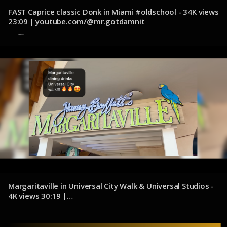
FAST Caprice classic Donk in Miami #oldschool - 34K views
23:09 | youtube.com/@mr.gotdamnit
6 de noviembre de 2024
Margaritaville in Universal City Walk & Universal Studios -
4K views 30:19 |
youtube.com/@adventuresofjennaanddale
4 de noviembre de 2024