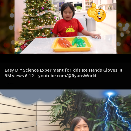
Easy DIY Science Experiment for kids Ice Hands Gloves !!!
9M views 6:12 | youtube.com/@RyansWorld
8 de noviembre de 2024