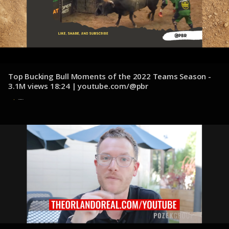
Top Bucking Bull Moments of the 2022 Teams Season -
3.1M views 18:24 | youtube.com/@pbr
12 de diciembre de 2024