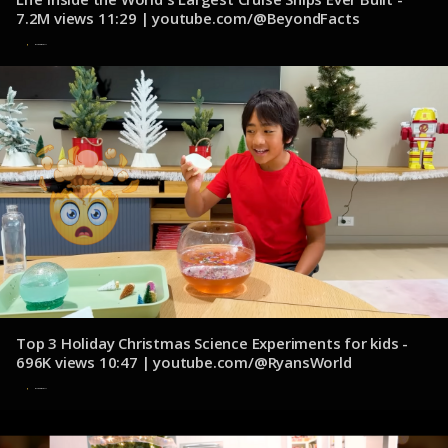
7.2M views 11:29 | youtube.com/@BeyondFacts
8 de noviembre de 2024
Top 3 Holiday Christmas Science Experiments for kids -
696K views 10:47 | youtube.com/@RyansWorld
8 de noviembre de 2024