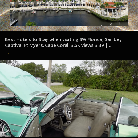
Best Hotels to Stay when visiting SW Florida, Sanibel,
Captiva, Ft Myers, Cape Coral! 3.6K views 3:39 |
youtube.com/@McMurrayandMembers
6 de noviembre de 2024