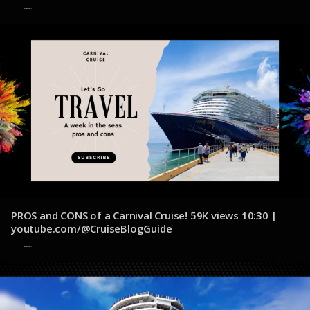
7 de diciembre de 2024
PROS and CONS of a Carnival Cruise! 59K views 10:30 |
youtube.com/@CruiseBlogGuide
5 de diciembre de 2024