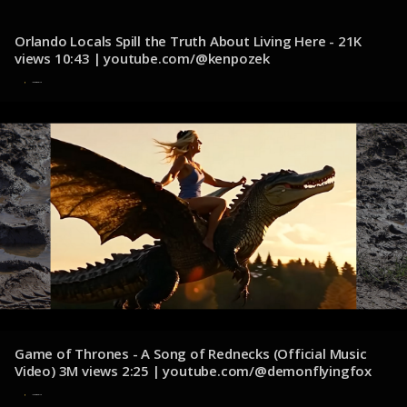
Orlando Locals Spill the Truth About Living Here - 21K
views 10:43 | youtube.com/@kenpozek
12 de diciembre de 2024
Game of Thrones - A Song of Rednecks (Official Music
Video) 3M views 2:25 | youtube.com/@demonflyingfox
11 de diciembre de 2024