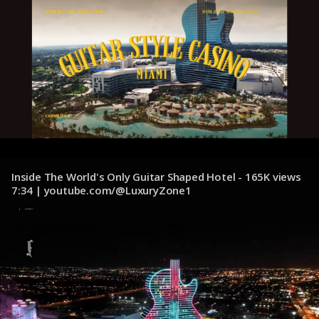
Inside The World's Only Guitar Shaped Hotel - 165K views
7:34 | youtube.com/@LuxuryZone1
8 de noviembre de 2024