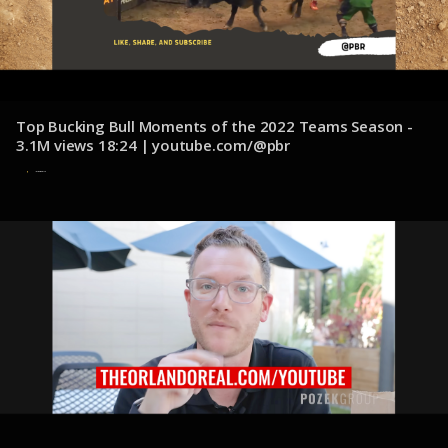
Top Bucking Bull Moments of the 2022 Teams Season -
3.1M views 18:24 | youtube.com/@pbr
12 de diciembre de 2024