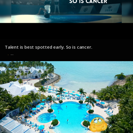
Talent is best spotted early. So is cancer.
10 de diciembre de 2024