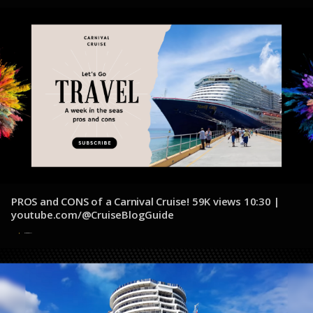
PROS and CONS of a Carnival Cruise! 59K views 10:30 |
youtube.com/@CruiseBlogGuide
5 de diciembre de 2024