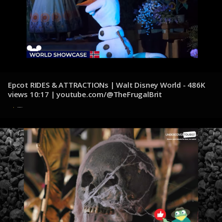
Epcot RIDES & ATTRACTIONs | Walt Disney World - 486K
views 10:17 | youtube.com/@TheFrugalBrit
8 de diciembre de 2024