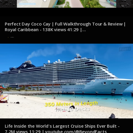
Perfect Day Coco Cay | Full Walkthrough Tour & Review |
Royal Caribbean - 138K views 41:29 |
youtube.com/@HarrTravel
20 de noviembre de 2024
Life Inside the World's Largest Cruise Ships Ever Built -
7.2M views 11:29 | youtube.com/@BeyondFacts