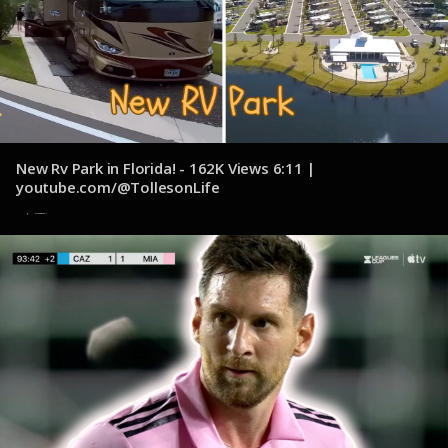
New Rv Park in Florida! - 162K Views 6:11 |
youtube.com/@TollesonLife
1 de noviembre de 2024