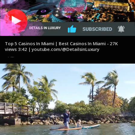
Top 5 Casinos In Miami | Best Casinos In Miami - 27K
views 3:42 | youtube.com/@DetailsinLuxury
8 de noviembre de 2024