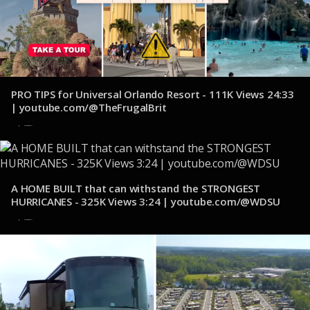
PRO TIPS for Universal Orlando Resort - 111K Views 24:33
| youtube.com/@TheFrugalBrit
2 de noviembre de 2024
A HOME BUILT that can withstand the STRONGEST
HURRICANES - 325K Views 3:24 | youtube.com/@WDSU
1 de noviembre de 2024