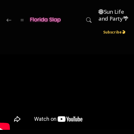
Skip to main content
☀️Sun Life
and Party🌴
Subscribe 🎬