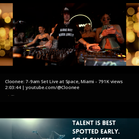
Cloonee: 7-9am Set Live at Space, Miami - 791K views
2:03:44 | youtube.com/@Cloonee
10 de diciembre de 2024