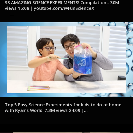
33 AMAZING SCIENCE EXPERIMENTS! Compilation - 30M
views 15:08 | youtube.com/@FunScienceX
8 de noviembre de 2024
Top 5 Easy Science Experiments for kids to do at home
with Ryan's World! 7.3M views 24:09 |
youtube.com/@RyansWorld
8 de noviembre de 2024