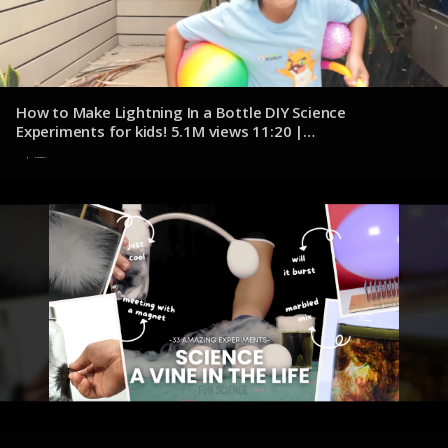
How to Make Lightning In a Bottle DIY Science
Experiments for kids! 5.1M views 11:20 |
youtube.com/@RyansWorld
8 de noviembre de 2024