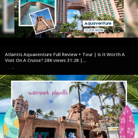
Atlantis Aquaventure Full Review + Tour | Is It Worth A
Visit On A Cruise? 28K views 31:28 |
youtube.com/@JacksonJetsetting
7 de noviembre de 2024