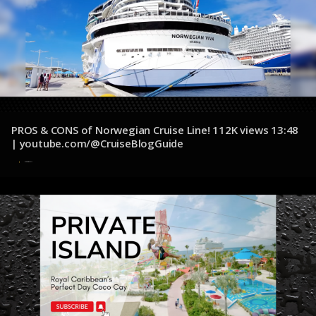
PROS & CONS of Norwegian Cruise Line! 112K views 13:48
| youtube.com/@CruiseBlogGuide
4 de diciembre de 2024