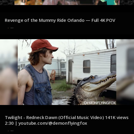
Revenge of the Mummy Ride Orlando — Full 4K POV
8 de diciembre de 2024
Twilight - Redneck Dawn (Official Music Video) 141K views
2:30 | youtube.com/@demonflyingfox
7 de diciembre de 2024