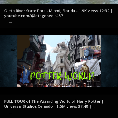
Oleta River State Park - Miami, Florida - 1.9K views 12:32 |
youtube.com/@letsgoseeit457
8 de noviembre de 2024
FULL TOUR of The Wizarding World of Harry Potter |
Universal Studios Orlando - 1.5M views 37:40 |
youtube.com/@ThePotterCollector
7 de noviembre de 2024