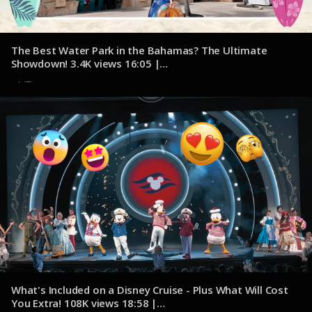
The Best Water Park in the Bahamas? The Ultimate
Showdown! 3.4K views 16:05 |
youtube.com/@JacksonJetsetting
7 de noviembre de 2024
What's Included on a Disney Cruise - Plus What Will Cost
You Extra! 108K views 18:58 |