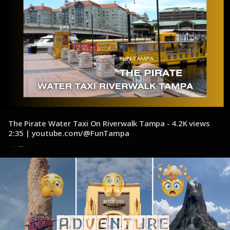
The Pirate Water Taxi On Riverwalk Tampa - 4.2K views
2:35 | youtube.com/@FunTampa
4 de noviembre de 2024