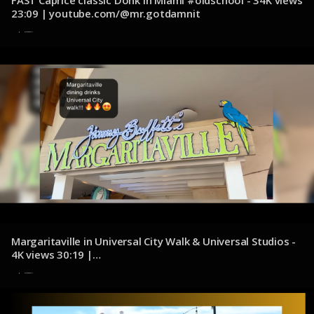
FAST Caprice classic Donk in Miami #oldschool - 34K views
23:09 | youtube.com/@mr.gotdamnit
6 de noviembre de 2024
Margaritaville in Universal City Walk & Universal Studios -
4K views 30:19 |
youtube.com/@adventuresofjennaanddale
4 de noviembre de 2024