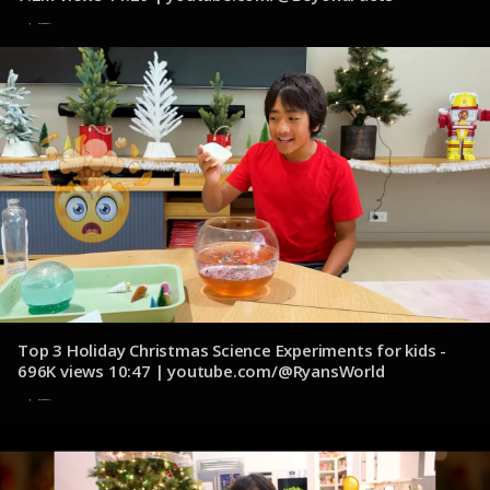
8 de noviembre de 2024
Top 3 Holiday Christmas Science Experiments for kids -
696K views 10:47 | youtube.com/@RyansWorld
8 de noviembre de 2024