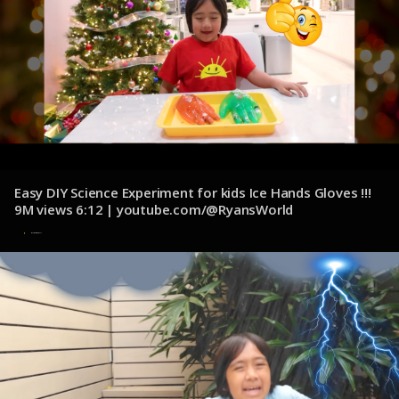
Easy DIY Science Experiment for kids Ice Hands Gloves !!!
9M views 6:12 | youtube.com/@RyansWorld
8 de noviembre de 2024