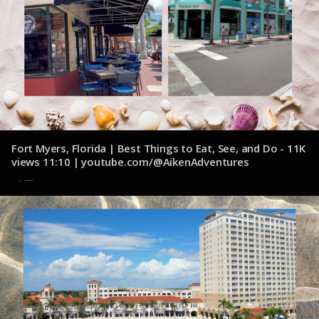
Fort Myers, Florida | Best Things to Eat, See, and Do - 11K
views 11:10 | youtube.com/@AikenAdventures
6 de noviembre de 2024