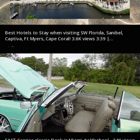
Best Hotels to Stay when visiting SW Florida, Sanibel,
Captiva, Ft Myers, Cape Coral! 3.6K views 3:39 |
youtube.com/@McMurrayandMembers
6 de noviembre de 2024