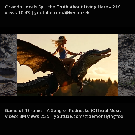
Orlando Locals Spill the Truth About Living Here - 21K
views 10:43 | youtube.com/@kenpozek
12 de diciembre de 2024
Game of Thrones - A Song of Rednecks (Official Music
Video) 3M views 2:25 | youtube.com/@demonflyingfox
11 de diciembre de 2024