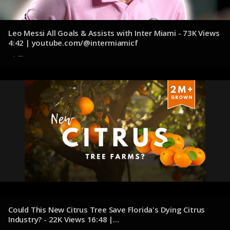
Leo Messi All Goals & Assists with Inter Miami - 73K Views
4:42 | youtube.com/@intermiamicf
31 de octubre de 2024
Could This New Citrus Tree Save Florida's Dying Citrus
Industry? - 22K Views 16:48 |
youtube.com/@TheMillennialGardener