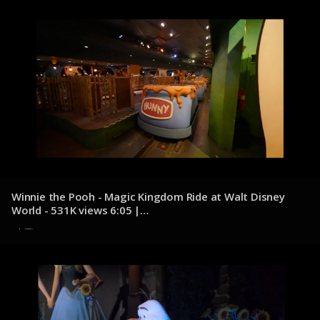
Winnie the Pooh - Magic Kingdom Ride at Walt Disney
World - 531K views 6:05 |
youtube.com/@DocumentDisney
8 de diciembre de 2024