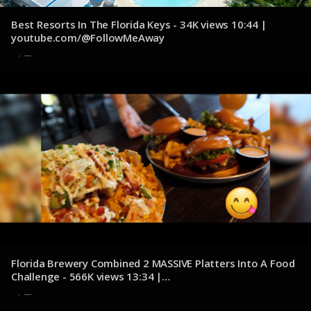
Best Resorts In The Florida Keys - 34K views 10:44 |
youtube.com/@FollowMeAway
8 de diciembre de 2024
Florida Brewery Combined 2 MASSIVE Platters Into A Food
Challenge - 566K views 13:34 |
youtube.com/@KatinaEatsKilos
8 de diciembre de 2024