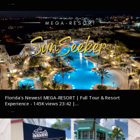
youtube.com/@Eatsleepcruise1
7 de noviembre de 2024
Florida's Newest MEGA-RESORT | Full Tour & Resort
Experience - 145K views 23:42 |
youtube.com/@Explorcation
7 de noviembre de 2024