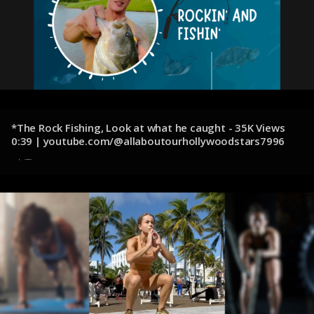
*The Rock Fishing, Look at what he caught - 35K Views
0:39 | youtube.com/@allaboutourhollywoodstars7996
31 de octubre de 2024