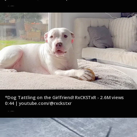
15 de octubre de 2024
*Dog Tattling on the Girlfriend! RxCKSTxR - 2.6M views
0:44 | youtube.com/@rxckstxr
15 de octubre de 2024