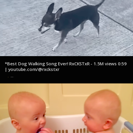
*Best Dog Walking Song Ever! RxCKSTxR - 1.5M views 0:59
| youtube.com/@rxckstxr
15 de octubre de 2024