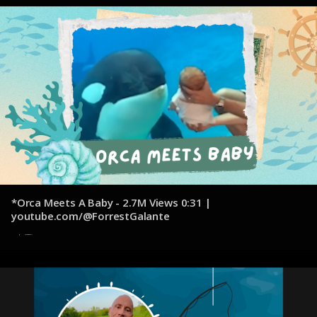
*Orca Meets A Baby - 2.7M Views 0:31 |
youtube.com/@ForrestGalante
31 de octubre de 2024