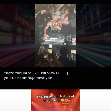
*Rate this intro… - 131K views 0:30 |
youtube.com/@JamesHype
10 de diciembre de 2024