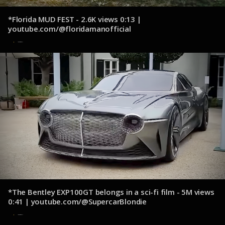
*Florida MUD FEST - 2.6K views 0:13 |
youtube.com/@floridamanofficial
13 de octubre de 2024
*The Bentley EXP100GT belongs in a sci-fi film - 5M views
0:41 | youtube.com/@SupercarBlondie
13 de octubre de 2024