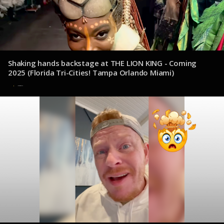
Shaking hands backstage at THE LION KING - Coming
2025 (Florida Tri-Cities! Tampa Orlando Miami)
15 de diciembre de 2024