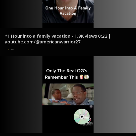
*1 Hour into a family vacation - 1.9K views 0:22 |
youtube.com/@americanwarrior27
9 de diciembre de 2024