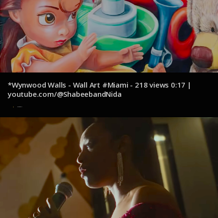
*Wynwood Walls - Wall Art #Miami - 218 views 0:17 |
youtube.com/@ShabeebandNida
13 de octubre de 2024