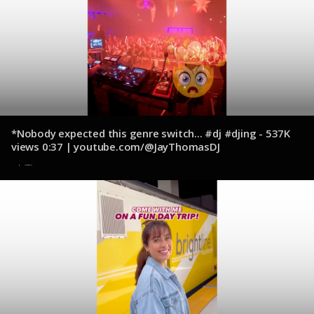
*Nobody expected this genre switch... #dj #djing - 537K
views 0:37 | youtube.com/@JayThomasDJ
10 de diciembre de 2024