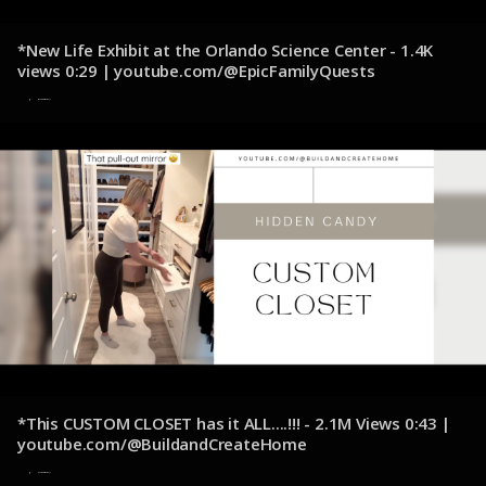
*New Life Exhibit at the Orlando Science Center - 1.4K
views 0:29 | youtube.com/@EpicFamilyQuests
6 de noviembre de 2024
*This CUSTOM CLOSET has it ALL....!!! - 2.1M Views 0:43 |
youtube.com/@BuildandCreateHome
1 de noviembre de 2024