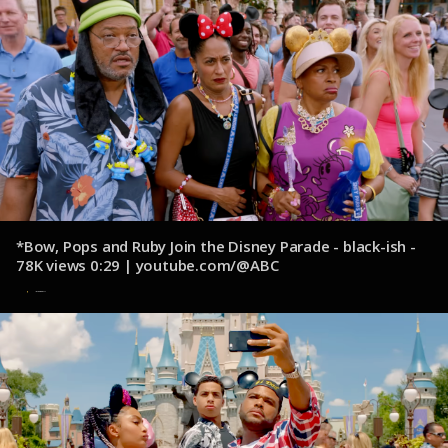
*Bow, Pops and Ruby Join the Disney Parade - black-ish -
78K views 0:29 | youtube.com/@ABC
14 de octubre de 2024