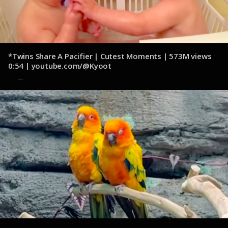
*Twins Share A Pacifier | Cutest Moments | 573M views
0:54 | youtube.com/@Kyoot
14 de octubre de 2024