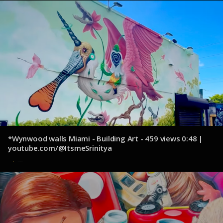
*Wynwood walls Miami - Building Art - 459 views 0:48 |
youtube.com/@ItsmeSrinitya
13 de octubre de 2024