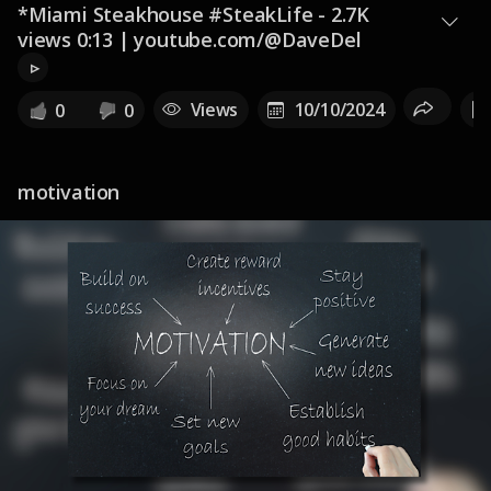
*Miami Steakhouse #SteakLife - 2.7K
views 0:13 | youtube.com/@DaveDel
▹
Views
10/10/2024
0
0
motivation