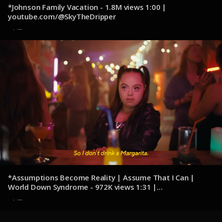
*Johnson Family Vacation - 1.8M views 1:00 |
youtube.com/@SkyTheDripper
9 de diciembre de 2024
*Assumptions Become Reality | Assume That I Can |
World Down Syndrome - 972K views 1:31 |
youtube.com/@MadisonTevlin
8 de diciembre de 2024