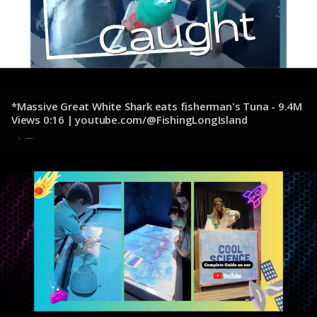
*Massive Great White Shark eats fisherman's Tuna - 9.4M
Views 0:16 | youtube.com/@FishingLongIsland
11 de noviembre de 2024