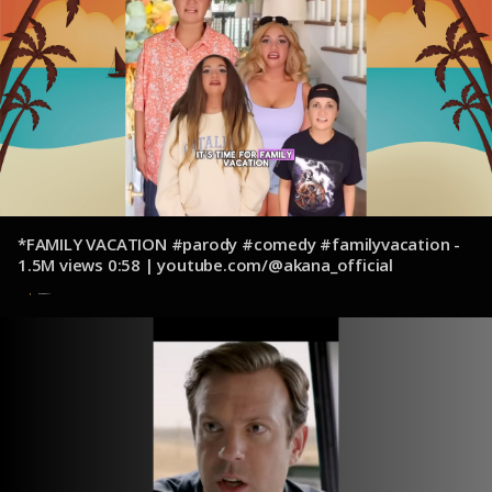
*FAMILY VACATION #parody #comedy #familyvacation -
1.5M views 0:58 | youtube.com/@akana_official
9 de diciembre de 2024