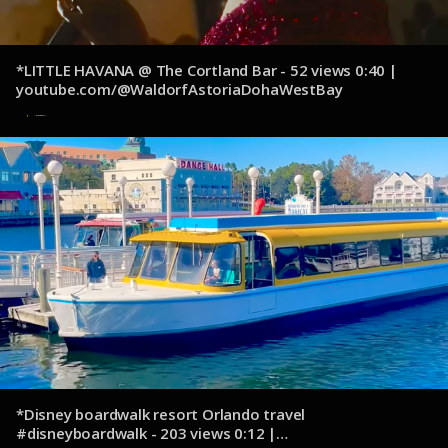
*LITTLE HAVANA @ The Cortland Bar - 52 views 0:40 |
youtube.com/@WaldorfAstoriaDohaWestBay
13 de octubre de 2024
*Disney boardwalk resort Orlando travel
#disneyboardwalk - 203 views 0:12 |