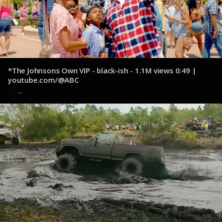
*The Johnsons Own VIP - black-ish - 1.1M views 0:49 |
youtube.com/@ABC
14 de octubre de 2024