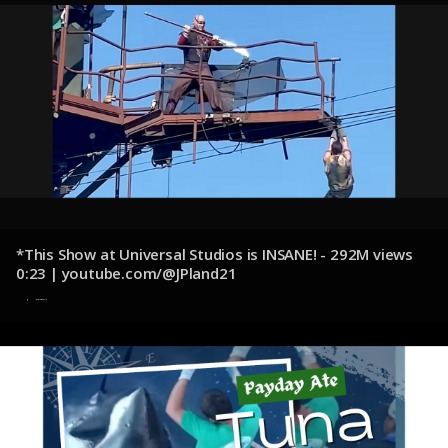
*This Show at Universal Studios is INSANE! - 292M views
0:23 | youtube.com/@JPland21
12 de noviembre de 2024