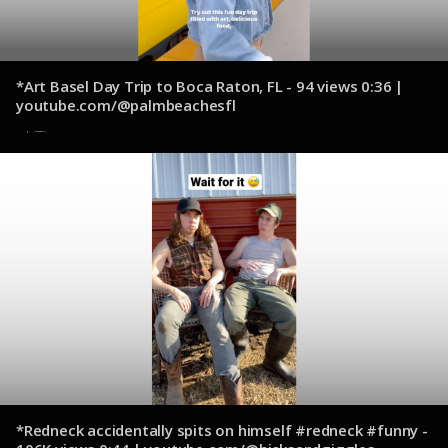
*Art Basel Day Trip to Boca Raton, FL - 94 views 0:36 |
youtube.com/@palmbeachesfl
9 de diciembre de 2024
*Redneck accidentally spits on himself #redneck #funny -