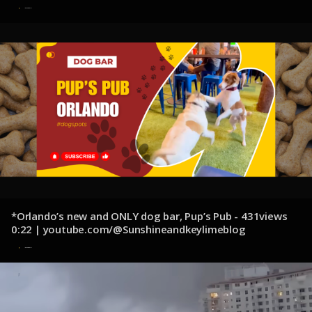
youtube.com/@castlecollectors9927
13 de octubre de 2024
*Orlando’s new and ONLY dog bar, Pup’s Pub - 431views
0:22 | youtube.com/@Sunshineandkeylimeblog
13 de octubre de 2024