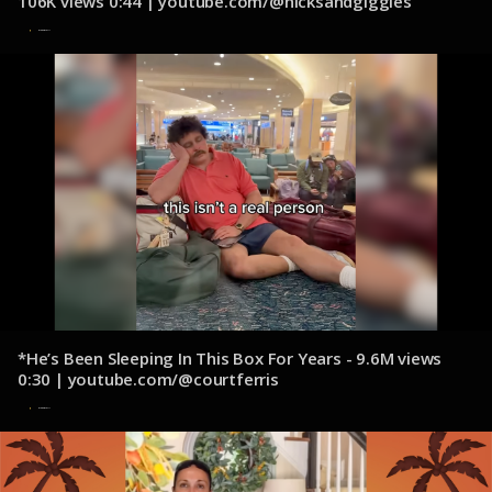
106K views 0:44 | youtube.com/@hicksandgiggles
9 de diciembre de 2024
*He’s Been Sleeping In This Box For Years - 9.6M views
0:30 | youtube.com/@courtferris
9 de diciembre de 2024