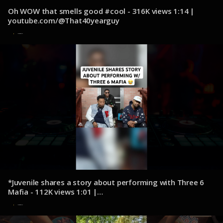
Oh WOW that smells good #cool - 316K views 1:14 |
youtube.com/@That40yearguy
11 de diciembre de 2024
*Juvenile shares a story about performing with Three 6
Mafia - 112K views 1:01 |
youtube.com/@DirtyGloveBastard
11 de diciembre de 2024