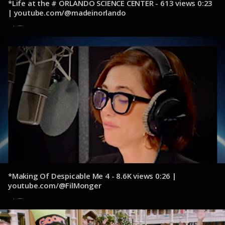
*Life at the # ORLANDO SCIENCE CENTER - 613 views 0:23
| youtube.com/@madeinorlando
14 de octubre de 2024
*Making Of Despicable Me 4 - 8.6K views 0:26 |
youtube.com/@FilMonger
14 de octubre de 2024