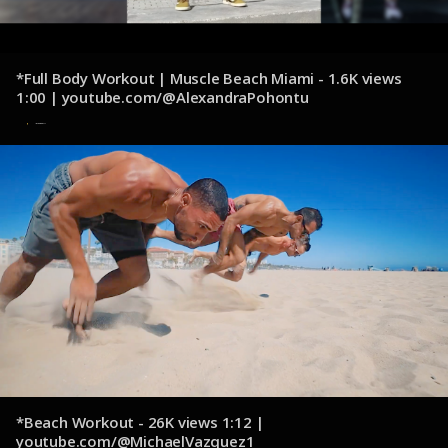
*Full Body Workout | Muscle Beach Miami - 1.6K views
1:00 | youtube.com/@AlexandraPohontu
15 de octubre de 2024
*Beach Workout - 26K views 1:12 |
youtube.com/@MichaelVazquez1