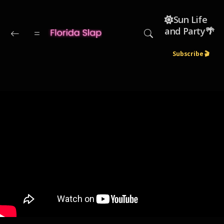
Skip to main content
☀️Sun Life
and Party🌴
Subscribe 🎬