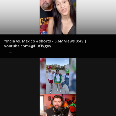
*India vs. Mexico #shorts - 5.6M views 0:49 |
youtube.com/@fluffyguy
11 de diciembre de 2024