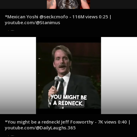
*Mexican Yoshi @seckcmofo - 116M views 0:25 |
youtube.com/@Stanimus
11 de diciembre de 2024
*You might be a redneck! Jeff Foxworthy - 7K views 0:40 |
youtube.com/@DailyLaughs.365
11 de diciembre de 2024