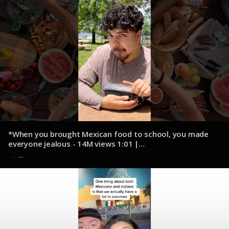
*When you brought Mexican food to school, you made
everyone jealous - 14M views 1:01 |
youtube.com/@MrChuy
11 de diciembre de 2024