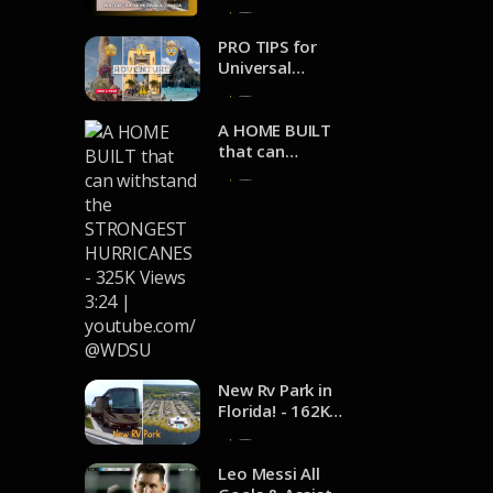
youtube.com/@
Riverwalk
4 de noviembre de 2024
adventuresofje
Tampa - 4.2K
nnaanddale
views 2:35 |
PRO TIPS for
youtube.com/@
Universal
FunTampa
Orlando Resort
2 de noviembre de 2024
- 111K Views
24:33 |
A HOME BUILT
youtube.com/@
that can
TheFrugalBrit
withstand the
1 de noviembre de 2024
STRONGEST
HURRICANES -
325K Views 3:24
|
youtube.com/@
WDSU
New Rv Park in
Florida! - 162K
Views 6:11 |
1 de noviembre de 2024
youtube.com/@
TollesonLife
Leo Messi All