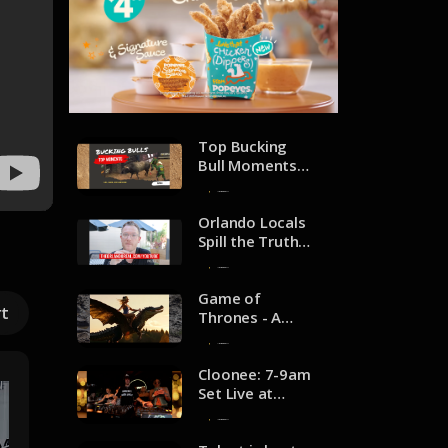
Top Bucking
Bull Moments
of the 2022
12 de diciembre de 2024
Teams Season -
3.1M views
Orlando Locals
18:24 |
Spill the Truth
youtube.com/@
About Living
12 de diciembre de 2024
pbr
Here - 21K
views 10:43 |
Game of
rt
youtube.com/@
Thrones - A
kenpozek
Song of
11 de diciembre de 2024
Rednecks
(Official Music
Cloonee: 7-9am
Video) 3M views
Set Live at
2:25 |
Space, Miami -
10 de diciembre de 2024
youtube.com/@
791K views