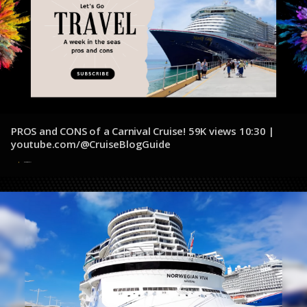
PROS and CONS of a Carnival Cruise! 59K views 10:30 |
youtube.com/@CruiseBlogGuide
5 de diciembre de 2024