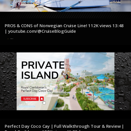
PROS & CONS of Norwegian Cruise Line! 112K views 13:48
| youtube.com/@CruiseBlogGuide
4 de diciembre de 2024
Perfect Day Coco Cay | Full Walkthrough Tour & Review |