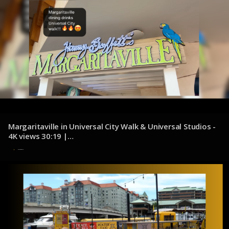
Margaritaville in Universal City Walk & Universal Studios -
4K views 30:19 |
youtube.com/@adventuresofjennaanddale
4 de noviembre de 2024