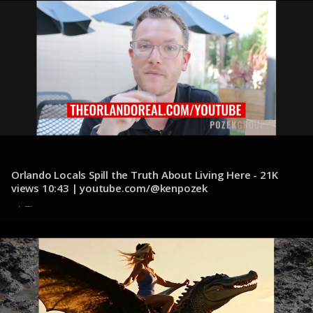
Orlando Locals Spill the Truth About Living Here - 21K
views 10:43 | youtube.com/@kenpozek
12 de diciembre de 2024