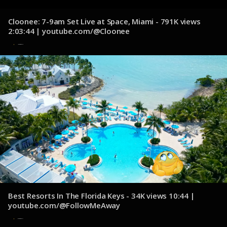
Cloonee: 7-9am Set Live at Space, Miami - 791K views
2:03:44 | youtube.com/@Cloonee
10 de diciembre de 2024
Best Resorts In The Florida Keys - 34K views 10:44 |
youtube.com/@FollowMeAway
8 de diciembre de 2024