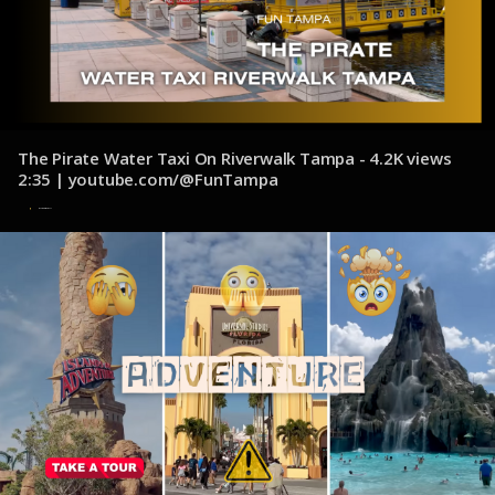
The Pirate Water Taxi On Riverwalk Tampa - 4.2K views
2:35 | youtube.com/@FunTampa
4 de noviembre de 2024