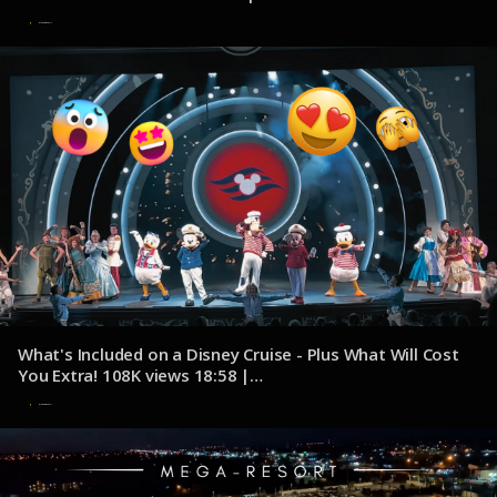
youtube.com/@JacksonJetsetting
7 de noviembre de 2024
What's Included on a Disney Cruise - Plus What Will Cost
You Extra! 108K views 18:58 |
youtube.com/@Eatsleepcruise1
7 de noviembre de 2024