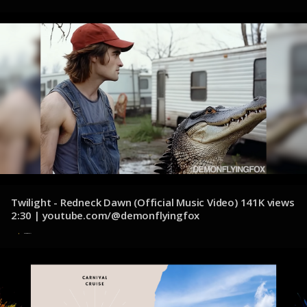
Twilight - Redneck Dawn (Official Music Video) 141K views
2:30 | youtube.com/@demonflyingfox
7 de diciembre de 2024