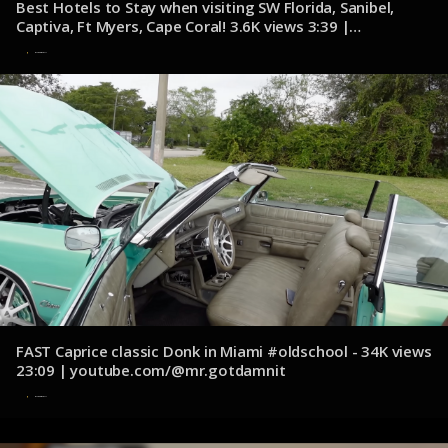
Best Hotels to Stay when visiting SW Florida, Sanibel,
Captiva, Ft Myers, Cape Coral! 3.6K views 3:39 |
youtube.com/@McMurrayandMembers
6 de noviembre de 2024
FAST Caprice classic Donk in Miami #oldschool - 34K views
23:09 | youtube.com/@mr.gotdamnit
6 de noviembre de 2024