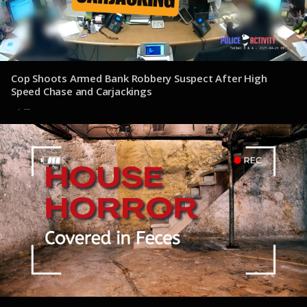
Cop Shoots Armed Bank Robbery Suspect After High
Speed Chase and Carjackings
8 de julio de 2025