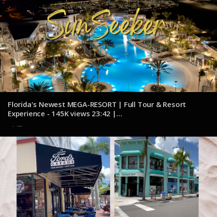
Florida's Newest MEGA-RESORT | Full Tour & Resort
Experience - 145K views 23:42 |
youtube.com/@Explorcation
7 de noviembre de 2024