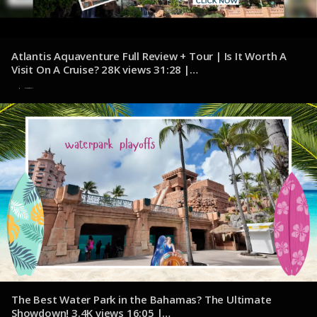
Atlantis Aquaventure Full Review + Tour | Is It Worth A
Visit On A Cruise? 28K views 31:28 |
youtube.com/@JacksonJetsetting
7 de noviembre de 2024
The Best Water Park in the Bahamas? The Ultimate
Showdown! 3.4K views 16:05 |