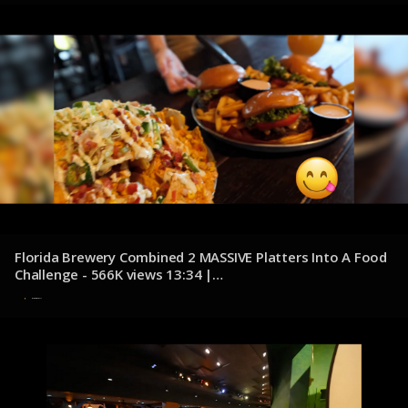
Florida Brewery Combined 2 MASSIVE Platters Into A Food
Challenge - 566K views 13:34 |
youtube.com/@KatinaEatsKilos
8 de diciembre de 2024