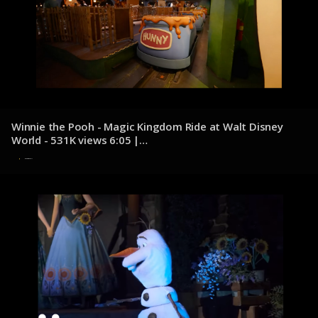
Winnie the Pooh - Magic Kingdom Ride at Walt Disney
World - 531K views 6:05 |
youtube.com/@DocumentDisney
8 de diciembre de 2024