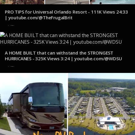
PRO TIPS for Universal Orlando Resort - 111K Views 24:33
| youtube.com/@TheFrugalBrit
2 de noviembre de 2024
A HOME BUILT that can withstand the STRONGEST
HURRICANES - 325K Views 3:24 | youtube.com/@WDSU
1 de noviembre de 2024