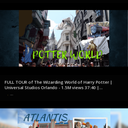
FULL TOUR of The Wizarding World of Harry Potter |
Universal Studios Orlando - 1.5M views 37:40 |
youtube.com/@ThePotterCollector
7 de noviembre de 2024