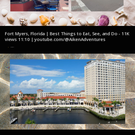
Fort Myers, Florida | Best Things to Eat, See, and Do - 11K
views 11:10 | youtube.com/@AikenAdventures
6 de noviembre de 2024