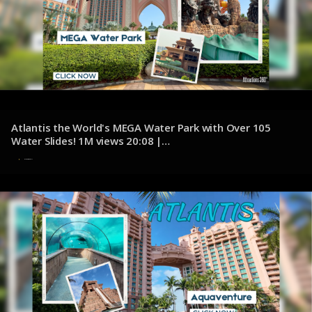
Atlantis the World's MEGA Water Park with Over 105
Water Slides! 1M views 20:08 |
youtube.com/@Attractions360
7 de noviembre de 2024