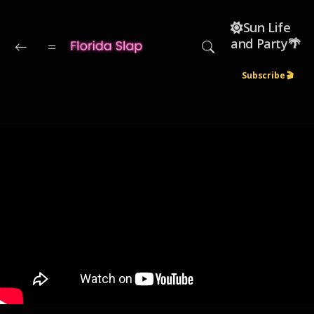
Skip to main content
☀️Sun Life
and Party🌴
Subscribe 🎬