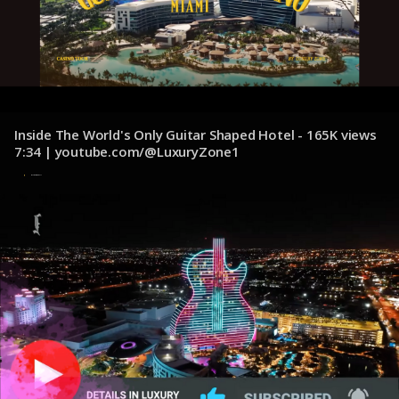
Inside The World's Only Guitar Shaped Hotel - 165K views
7:34 | youtube.com/@LuxuryZone1
8 de noviembre de 2024