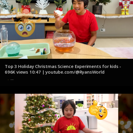
Top 3 Holiday Christmas Science Experiments for kids -
696K views 10:47 | youtube.com/@RyansWorld
8 de noviembre de 2024