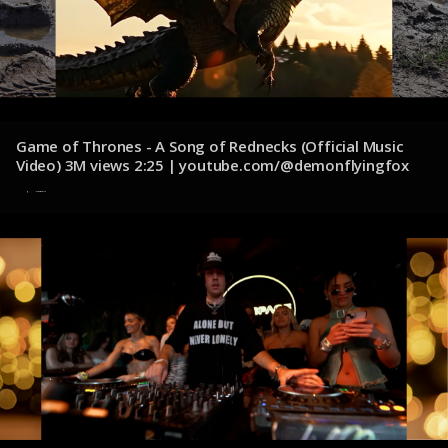
Game of Thrones - A Song of Rednecks (Official Music
Video) 3M views 2:25 | youtube.com/@demonflyingfox
11 de diciembre de 2024