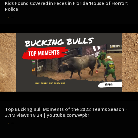
Kids Found Covered in Feces in Florida ‘House of Horror’:
Police
6 de julio de 2025
Top Bucking Bull Moments of the 2022 Teams Season -
3.1M views 18:24 | youtube.com/@pbr
12 de diciembre de 2024