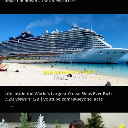
Royal Caribbean - 138K views 41:29 |
youtube.com/@HarrTravel
20 de noviembre de 2024
Life Inside the World's Largest Cruise Ships Ever Built -
7.2M views 11:29 | youtube.com/@BeyondFacts
8 de noviembre de 2024