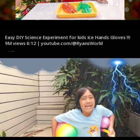
Easy DIY Science Experiment for kids Ice Hands Gloves !!!
9M views 6:12 | youtube.com/@RyansWorld
8 de noviembre de 2024