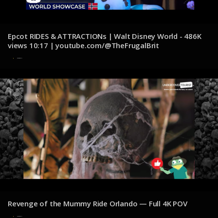
Epcot RIDES & ATTRACTIONs | Walt Disney World - 486K
views 10:17 | youtube.com/@TheFrugalBrit
8 de diciembre de 2024
Revenge of the Mummy Ride Orlando — Full 4K POV
8 de diciembre de 2024