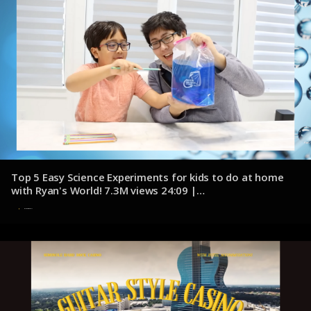
Top 5 Easy Science Experiments for kids to do at home
with Ryan's World! 7.3M views 24:09 |
youtube.com/@RyansWorld
8 de noviembre de 2024