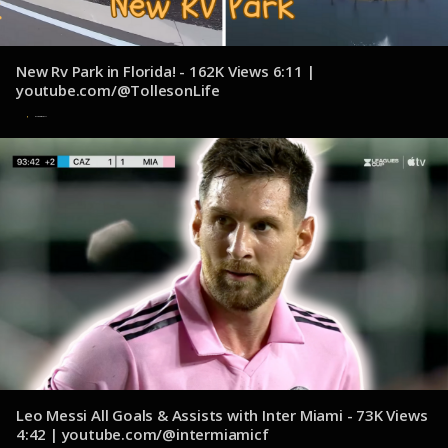
New Rv Park in Florida! - 162K Views 6:11 |
youtube.com/@TollesonLife
1 de noviembre de 2024
Leo Messi All Goals & Assists with Inter Miami - 73K Views
4:42 | youtube.com/@intermiamicf