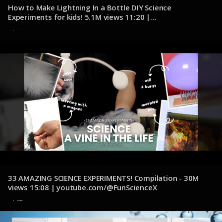
How to Make Lightning In a Bottle DIY Science
Experiments for kids! 5.1M views 11:20 |
youtube.com/@RyansWorld
8 de noviembre de 2024
33 AMAZING SCIENCE EXPERIMENTS! Compilation - 30M
views 15:08 | youtube.com/@FunScienceX
8 de noviembre de 2024